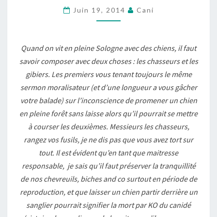
JE
Juin 19, 2014
Cani
NE
DEVAIS
Quand on vit en pleine Sologne avec des chiens, il faut
APPRENDRE
savoir composer avec deux choses : les chasseurs et les
QU’UNE
gibiers. Les premiers vous tenant toujours le même
SEULE
sermon moralisateur (et d’une longueur a vous gâcher
CHOSE
votre balade) sur l’inconscience de promener un chien
À
en pleine forêt sans laisse alors qu’il pourrait se mettre
MES
à courser les deuxièmes. Messieurs les chasseurs,
CHIOTS
rangez vos fusils, je ne dis pas que vous avez tort sur
tout. Il est évident qu’en tant que maitresse
responsable, je sais qu’il faut préserver la tranquillité
de nos chevreuils, biches and co surtout en période de
reproduction, et que laisser un chien partir derrière un
sanglier pourrait signifier la mort par KO du canidé