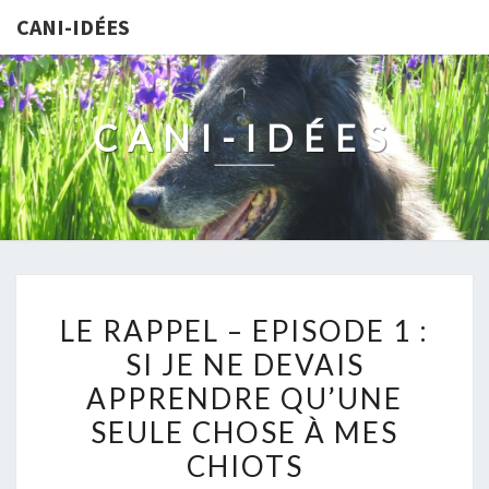
CANI-IDÉES
CANI-IDÉES
LE
LE RAPPEL – EPISODE 1 :
RAPPEL
SI JE NE DEVAIS
–
APPRENDRE QU’UNE
EPISODE
1
SEULE CHOSE À MES
:
CHIOTS
SI