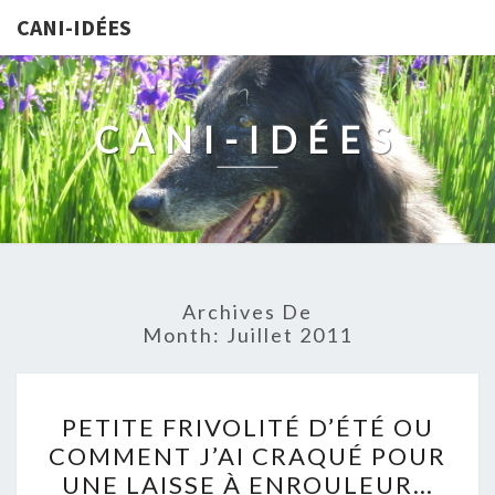
CANI-IDÉES
CANI-IDÉES
Archives De
Month:
Juillet 2011
PETITE
PETITE FRIVOLITÉ D’ÉTÉ OU
FRIVOLITÉ
COMMENT J’AI CRAQUÉ POUR
D’ÉTÉ
UNE LAISSE À ENROULEUR…
OU