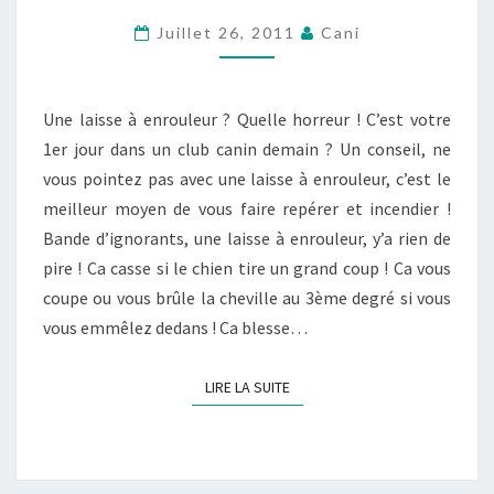
COMMENT
Juillet 26, 2011
Cani
J’AI
CRAQUÉ
POUR
Une laisse à enrouleur ? Quelle horreur ! C’est votre
UNE
1er jour dans un club canin demain ? Un conseil, ne
LAISSE
vous pointez pas avec une laisse à enrouleur, c’est le
À
meilleur moyen de vous faire repérer et incendier !
ENROULEUR…
Bande d’ignorants, une laisse à enrouleur, y’a rien de
pire ! Ca casse si le chien tire un grand coup ! Ca vous
coupe ou vous brûle la cheville au 3ème degré si vous
vous emmêlez dedans ! Ca blesse…
LIRE LA SUITE
LIRE LA SUITE