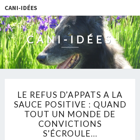
CANI-IDÉES
CANI-IDÉES
LE
LE REFUS D’APPATS A LA
REFUS
SAUCE POSITIVE : QUAND
D’APPATS
TOUT UN MONDE DE
A
LA
CONVICTIONS
SAUCE
S’ÉCROULE…
POSITIVE