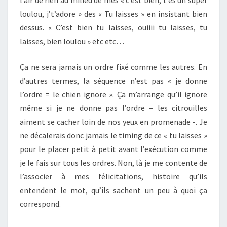
l’air de rien au milieu de mes « c’est bien, t’es un super
loulou, j’t’adore » des « Tu laisses » en insistant bien
dessus. « C’est bien tu laisses, ouiiii tu laisses, tu
laisses, bien loulou » etc etc…
Ça ne sera jamais un ordre fixé comme les autres. En
d’autres termes, la séquence n’est pas « je donne
l’ordre = le chien ignore ». Ça m’arrange qu’il ignore
même si je ne donne pas l’ordre – les citrouilles
aiment se cacher loin de nos yeux en promenade -. Je
ne décalerais donc jamais le timing de ce « tu laisses »
pour le placer petit à petit avant l’exécution comme
je le fais sur tous les ordres. Non, là je me contente de
l’associer à mes félicitations, histoire qu’ils
entendent le mot, qu’ils sachent un peu à quoi ça
correspond.